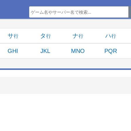
サ
タ
ナ
ハ
GHI
JKL
MNO
PQR