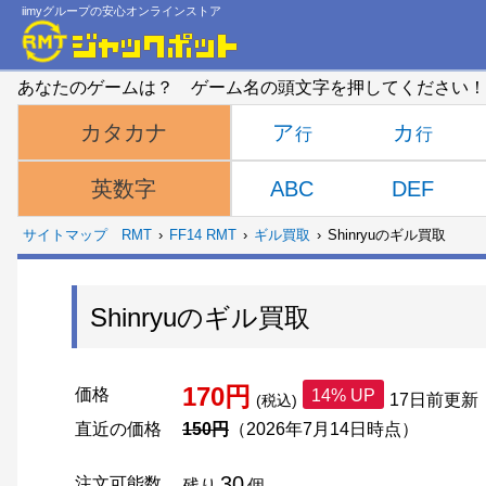
iimyグループの安心オンラインストア
あなたのゲームは？ ゲーム名の頭文字を押してください！
ア
カ
カタカナ
ABC
DEF
英数字
サイトマップ
RMT
FF14 RMT
ギル買取
Shinryuのギル買取
Shinryuのギル買取
170円
価格
14% UP
17日前更新
(税込)
直近の価格
150円
（2026年7月14日時点）
30
注文可能数
残り
個