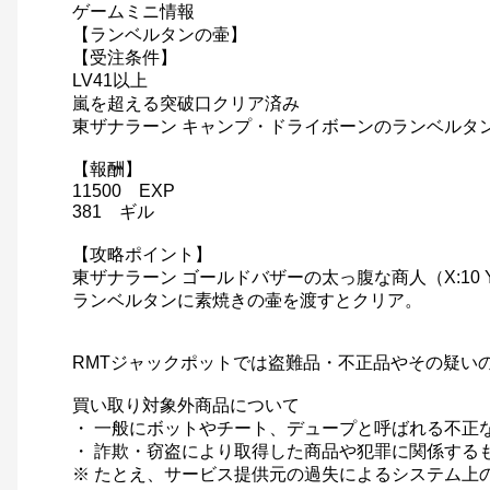
ゲームミニ情報
【ランベルタンの壷】
【受注条件】
LV41以上
嵐を超える突破口クリア済み
東ザナラーン キャンプ・ドライボーンのランベルタン（X
【報酬】
11500 EXP
381 ギル
【攻略ポイント】
東ザナラーン ゴールドバザーの太っ腹な商人（X:10 Y
ランベルタンに素焼きの壷を渡すとクリア。
RMTジャックポットでは盗難品・不正品やその疑い
買い取り対象外商品について
・ 一般にボットやチート、デュープと呼ばれる不正
・ 詐欺・窃盗により取得した商品や犯罪に関係する
※ たとえ、サービス提供元の過失によるシステム上