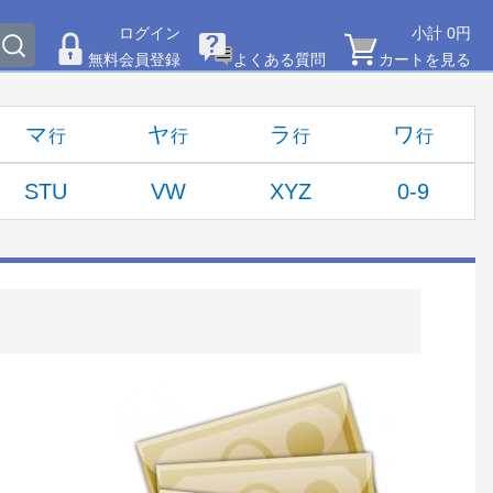
ログイン
小計 0円
無料会員登録
よくある質問
カートを見る
マ
ヤ
ラ
ワ
STU
VW
XYZ
0-9