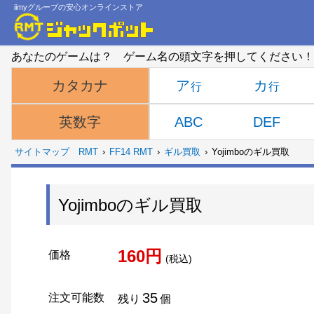
iimyグループの安心オンラインストア
あなたのゲームは？ ゲーム名の頭文字を押してください！
ア
カ
カタカナ
ABC
DEF
英数字
サイトマップ
RMT
FF14 RMT
ギル買取
Yojimboのギル買取
Yojimboのギル買取
160円
価格
(税込)
35
注文可能数
残り
個