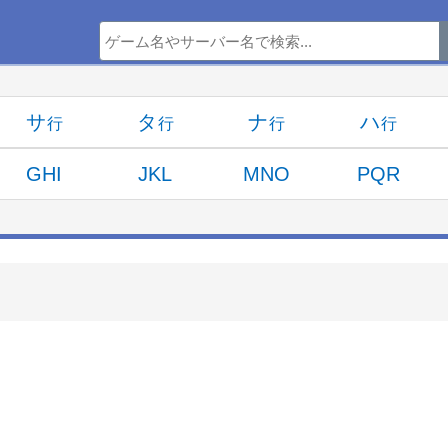
サ
タ
ナ
ハ
GHI
JKL
MNO
PQR