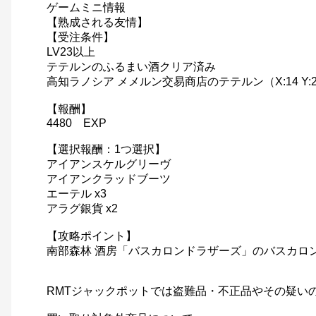
ゲームミニ情報
【熟成される友情】
【受注条件】
LV23以上
テテルンのふるまい酒クリア済み
高知ラノシア メメルン交易商店のテテルン（X:14 Y:
【報酬】
4480 EXP
【選択報酬：1つ選択】
アイアンスケルグリーヴ
アイアンクラッドブーツ
エーテル x3
アラグ銀貨 x2
【攻略ポイント】
南部森林 酒房「バスカロンドラザーズ」のバスカロン（
RMTジャックポットでは盗難品・不正品やその疑い