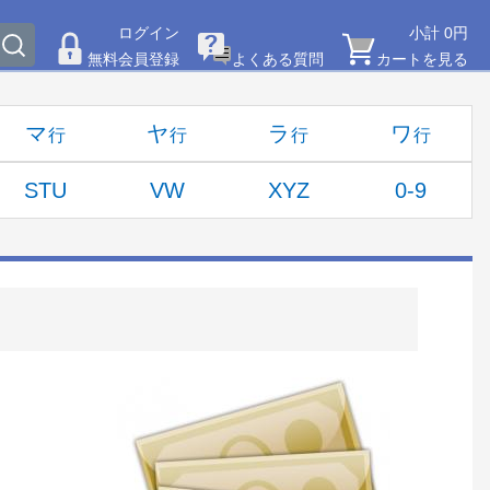
ログイン
小計 0円
無料会員登録
よくある質問
カートを見る
マ
ヤ
ラ
ワ
STU
VW
XYZ
0-9