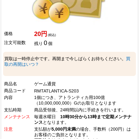
20円
価格
(税込)
0
注文可能数
残り
個
買取は一時停止中です。再開まで今しばらくお待ちください。
買
取の再開はいつ？
商品名
ゲーム通貨
商品コード
RMTATLANTICA-S203
内容
1個につき、アトランティカ用100億
（10,000,000,000）Gのお取引となります
支払時期
商品受領後、24時間以内に手続きを行います。
メンテナンス
毎週水曜日
10時30分から13時まで定期メンテナ
ンス
となります。
注意
支払額が
5,000円未満
の場合、手数料（200円）は
お客様のご負担となります。