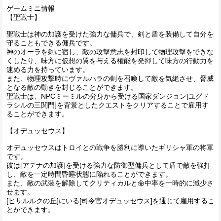
ゲームミニ情報
【聖戦士】
聖戦士は神の加護を受けた強力な傭兵で、剣と盾を装備して自分を
守ることもできる傭兵です。
神のオーラを剣に宿し、敵の攻撃意志を封印して物理攻撃をできな
くしたり、味方に仮想の翼を与える権能を発揮して味方の行動力を
速める力を持っています。
また、物理攻撃時にヴァルハラの剣を召喚して敵を気絶させ、脅威
となる敵の動きを封じることができます。
聖戦士は、NPCミーミルの分身から受ける国家ダンジョン[ユグド
ラシルの三関門]を背景としたクエストをクリアすることで雇用す
ることができます。
【オデュッセウス】
オデュッセウスはトロイとの戦争を勝利に導いたギリシャ軍の将軍
です。
彼は[アテナの加護]を受ける強力な防御型傭兵として盾で敵を強打
し、敵を一定時間昏睡状態に陥れることができます。
また、敵の武装を解除してクリティカルと命中率を一時的に減少さ
せます。
[ヒサルルクの丘]にいる[司令官オデュッセウス]を通じて雇用するこ
とができます。