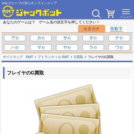
iimyグループの安心オンラインストア
あなたのゲームは？ ゲーム名の頭文字を押してください！
カタカナ
英数字
ア
カ
サ
タ
ナ
ハ
マ
ヤ
ラ
ワ
サイトマップ
RMT
アトランティカ RMT
G買取
フレイヤのG買取
フレイヤのG買取