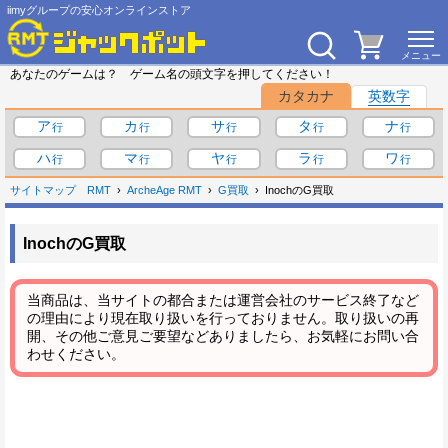
iimyグループの安心オンラインストア
あなたのゲームは？ ゲーム名の頭文字を押してください！
カタカナ
英数字
ア
カ
サ
タ
ナ
ハ
マ
ヤ
ラ
ワ
サイトマップ
RMT
ArcheAge RMT
G買取
InochのG買取
InochのG買取
当商品は、当サイトの都合または運営会社のサービス終了など
の理由により現在取り扱いを行っておりません。取り扱いの再
開、その他ご意見ご要望などありましたら、お気軽にお問い合
わせください。