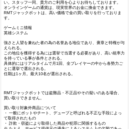
い。スタッフ一同、貴方のご利用を心よりお待ちしております。
オンラインゲームの通貨は、現実世界のお金に換金できます。
RMTジャックポットは、高い価格で金の買い取りを行っておりま
す。
ゲームミニ情報
英雄システム
強さと人望を兼ねた者の為の名誉ある地位であり、褒章と特権が与
えられる。
この地位を獲得する為には選挙で当選する必要があり、高い統率力
を持っている事が条件とされる。
具体的にはリアルタイムで月1回、全プレイヤーの中から各勢力ご
とに選挙で選出される。
任期は1ヶ月。最大10名が選出される。
RMTジャックポットでは盗難品・不正品やその疑いのある場合、
買い取りできません。
買い取り対象外商品について
・ 一般にボットやチート、デュープと呼ばれる不正な手段によっ
て取得されたもの
・ 詐欺・窃盗により取得した商品や犯罪に関係するもの
※ たとえ、サービス提供元の過失によるシステム上の欠陥であっ