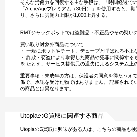
そんな労働力を回復する主な手段は、「時間経過での
「ArcheAgeプレミアム（30日）」を使用する
り、さらに労働力上限が1,000上昇する。
RMTジャックポットでは盗難品・不正品やその疑い
買い取り対象外商品について
・ 一般にボットやチート、デュープと呼ばれる不正
・ 詐欺・窃盗により取得した商品や犯罪に関係する
※ たとえ、サービス提供元の過失によるシステム上
重要事項：未成年の方は、保護者の同意を得たうえで
係で、承認を受けた物ではありません。 記載されて
の商品とは異なります。
UtopiaのG買取に関連する商品
UtopiaのG買取に興味がある人は、こちらの商品も