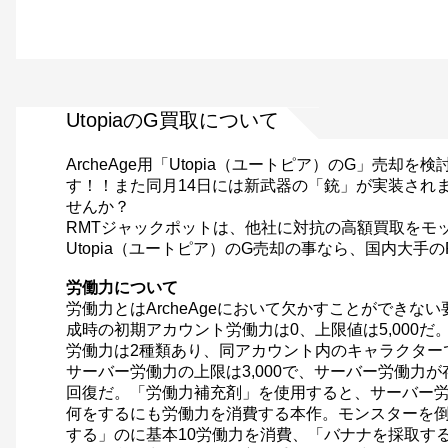
UtopiaのG買取について
ArcheAge用「Utopia（ユートピア）のG」売却
す！！また同月14日には新武器の「銃」が実装され
せんか？
RMTジャックポットは、他社に対抗の高額買取をモ
Utopia（ユートピア）のG売却の事なら、国内大手
労働力について
労働力とはArcheAgeにおいて欠かすことができ
成時の初期アカウント労働力は0、上限値は5,000だ
労働力は2種類あり、同アカウント内のキャラクター
サーバー労働力の上限は3,000で、サーバー労働
回復だ。「労働力補充剤」を使用すると、サーバー
何をするにも労働力を消費する本作。モンスターを
する」のに基本10労働力を消費、「バナナを採取す