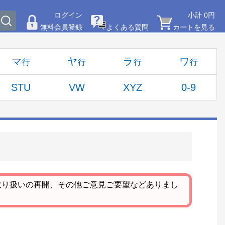
ログイン
小計 0円
無料会員登録
よくある質問
カートを見る
マ
ヤ
ラ
ワ
STU
VW
XYZ
0-9
取り扱いの再開、その他ご意見ご要望などありまし