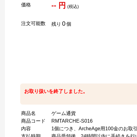
-- 円
価格
(税込)
0
注文可能数
残り
個
お取り扱いを終了しました。
商品名
ゲーム通貨
商品コード
RMTARCHE-S016
内容
1個につき、ArcheAge用100金のお
支払時期
商品受領後、24時間以内に手続きを行