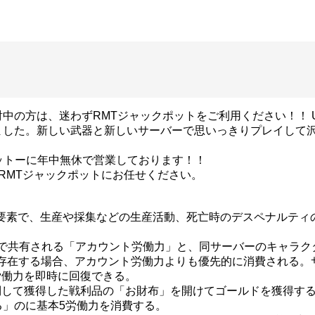
を検討中の方は、迷わずRMTジャックポットをご利用ください！！ U
ました。新しい武器と新しいサーバーで思いっきりプレイして
ットーに年中無休で営業しております！！
のRMTジャックポットにお任せください。
ない要素で、生産や採集などの生産活動、死亡時のデスペナルテ
。
で共有される「アカウント労働力」と、同サーバーのキャラク
力が存在する場合、アカウント労働力よりも優先的に消費される
労働力を即時に回復できる。
倒して獲得した戦利品の「お財布」を開けてゴールドを獲得す
る」のに基本5労働力を消費する。