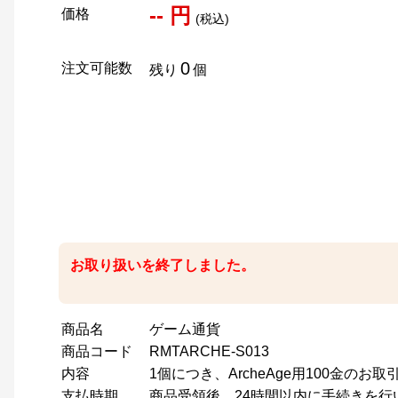
-- 円
価格
(税込)
0
注文可能数
残り
個
お取り扱いを終了しました。
商品名
ゲーム通貨
商品コード
RMTARCHE-S013
内容
1個につき、ArcheAge用100金のお
支払時期
商品受領後、24時間以内に手続きを行