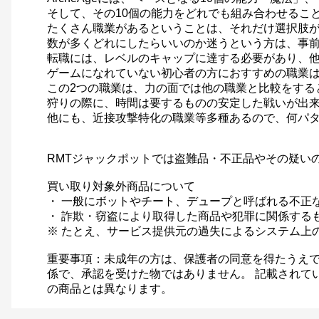
そして、その10個の能力をどれでも組み合わせるこ
たくさん職業があるということは、それだけ選択肢
数が多くどれにしたらいいのか迷うという方は、事
転職には、レベルのキャップに達する必要があり、
ゲームになれていない初心者の方におすすめの職業
この2つの職業は、力の面では他の職業と比較をする
狩りの際に、時間は要するものの安定した戦いが出
他にも、近接攻撃特化の職業等多種あるので、何パ
RMTジャックポットでは盗難品・不正品やその疑い
買い取り対象外商品について
・ 一般にボットやチート、デュープと呼ばれる不正
・ 詐欺・窃盗により取得した商品や犯罪に関係する
※ たとえ、サービス提供元の過失によるシステム上
重要事項：未成年の方は、保護者の同意を得たうえで
係で、承認を受けた物ではありません。 記載されて
の商品とは異なります。