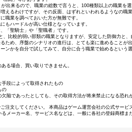
とが出来るので、職業の総数で言うと、100種類以上の職業を
が増えるわけですが、その反面、はずれといわれるようなの職
前に職業を調べておいた方が無難です。
他にもハードルが高い仕様となっています。
は、「聖騎士」や「聖職者」です。
と、比較的弱い部類の職業となりますが、安定した防御力と、
来るため、序盤のシナリオの進行は、とても楽に進めることが
ターンかを自分で試してみて、自分に合う職業で始めるという
のある場合、買い取りできません。
な手段によって取得されたもの
もの
の欠陥であったとしても、その取得方法が将来禁止になる恐れ
ご注文してください。 本商品はゲーム運営会社の公式サービ
いるメーカー名、サービス名などは、一般に各社の登録商標ま