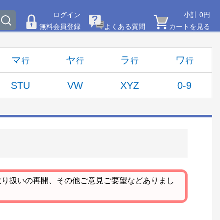
ログイン
小計 0円
無料会員登録
よくある質問
カートを見る
マ
ヤ
ラ
ワ
STU
VW
XYZ
0-9
取り扱いの再開、その他ご意見ご要望などありまし