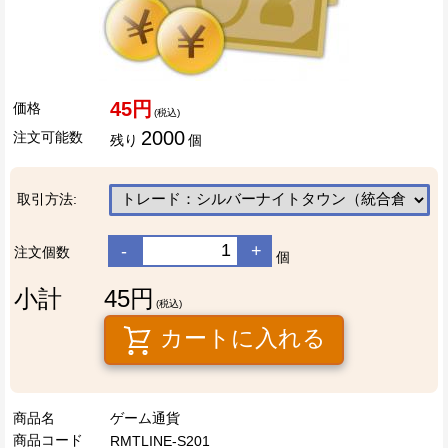
45円
価格
(税込)
2000
注文可能数
残り
個
取引方法:
-
+
注文個数
個
小計
45円
(税込)
カートに入れる
商品名
ゲーム通貨
商品コード
RMTLINE-S201