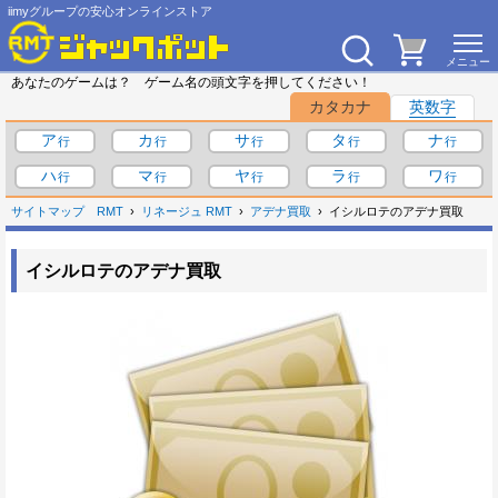
iimyグループの安心オンラインストア
あなたのゲームは？ ゲーム名の頭文字を押してください！
カタカナ
英数字
ア
カ
サ
タ
ナ
ハ
マ
ヤ
ラ
ワ
サイトマップ
RMT
リネージュ RMT
アデナ買取
イシルロテのアデナ買取
イシルロテのアデナ買取