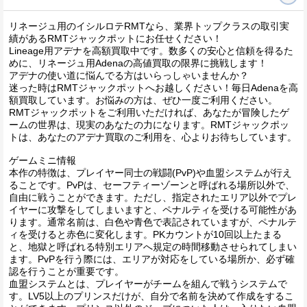
リネージュ用のイシルロテRMTなら、業界トップクラスの取引実
績があるRMTジャックポットにお任せください！
Lineage用アデナを高額買取中です。数多くの安心と信頼を得るた
めに、リネージュ用Adenaの高値買取の限界に挑戦します！
アデナの使い道に悩んでる方はいらっしゃいませんか？
迷った時はRMTジャックポットへお越しください！毎日Adenaを高
額買取しています。お悩みの方は、ぜひ一度ご利用ください。
RMTジャックポットをご利用いただければ、あなたが冒険したゲ
ームの世界は、現実のあなたの力になります。RMTジャックポッ
トは、あなたのアデナ買取のご利用を、心よりお待ちしています。
ゲームミニ情報
本作の特徴は、プレイヤー同士の戦闘(PvP)や血盟システムが行え
ることです。PvPは、セーフティーゾーンと呼ばれる場所以外で、
自由に戦うことができます。ただし、指定されたエリア以外でプレ
イヤーに攻撃をしてしまいますと、ペナルティを受ける可能性があ
ります。通常名前は、白色や青色で表記されていますが、ペナルテ
ィを受けると赤色に変化します。PKカウントが10回以上たまる
と、地獄と呼ばれる特別エリアへ規定の時間移動させられてしまい
ます。PvPを行う際には、エリアが対応をしている場所か、必ず確
認を行うことが重要です。
血盟システムとは、プレイヤーがチームを組んで戦うシステムで
す。LV5以上のプリンスだけが、自分で名前を決めて作成をするこ