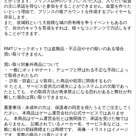
とができます。プリンス以外のジョブについた人は、入りたい血盟
の主に承認を得ないと参加をすることができません。血盟を作りた
いという理由で、プリンスの複アカウントを作成するプレイヤーも
存在します。
また、攻城戦という大規模な城の所有権を争うイベントもあるの
で、自分のキャラを育成をすれば、様々なコンテンツで力試しをす
ることができます。
RMTジャックポットでは盗難品・不正品やその疑いのある場合、
買い取りできません。
買い取り対象外商品について
・ 一般にボットやチート、デュープと呼ばれる不正な手段によっ
て取得されたもの
・ 詐欺・窃盗により取得した商品や犯罪に関係するもの
※ たとえ、サービス提供元の過失によるシステム上の欠陥であっ
たとしても、その取得方法が将来禁止になる恐れがあると弊社が判
断した場合は買い取りできません。
重要事項：未成年の方は、保護者の同意を得たうえでご注文してく
ださい。 本商品はゲーム運営会社の公式サービスではありませ
ん。 本商品はゲーム運営会社とは無関係で、承認を受けた物では
ありません。 記載されているメーカー名、サービス名などは、一
般に各社の登録商標または商標です。 画像・イラストはイメージ
です。実際の商品とは異なります。