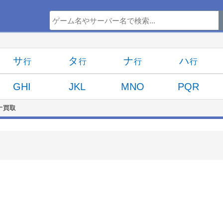
サ
タ
ナ
ハ
GHI
JKL
MNO
PQR
ナ買取