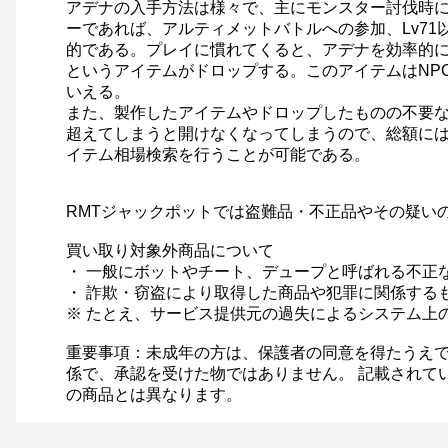
アデナの入手方法は様々で、主にモンスター討伐時に
ーであれば、アルティメットバトルへの参加、Lv7
的である。プレイに慣れてくると、アデナを効率的
というアイテムがドロップする。このアイテムはNPC
いえる。
また、製作したアイテムやドロップしたものの不要なレ
超えてしまうと開けなくなってしまうので、総額に
イテム相場検索を行うことが可能である。
RMTジャックポットでは盗難品・不正品やその疑い
買い取り対象外商品について
・ 一般にボットやチート、デュープと呼ばれる不正
・ 詐欺・窃盗により取得した商品や犯罪に関係する
※ たとえ、サービス提供元の過失によるシステム上
重要事項：未成年の方は、保護者の同意を得たうえで
係で、承認を受けた物ではありません。 記載されて
の商品とは異なります。