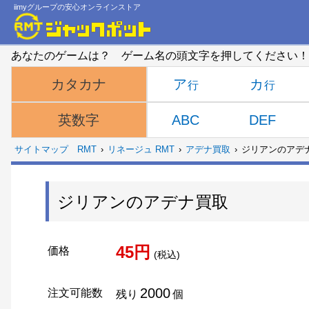
iimyグループの安心オンラインストア
あなたのゲームは？ ゲーム名の頭文字を押してください！
ア
カ
カタカナ
ABC
DEF
英数字
サイトマップ
RMT
リネージュ RMT
アデナ買取
ジリアンのアデ
ジリアンのアデナ買取
45円
価格
(税込)
2000
注文可能数
残り
個