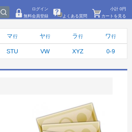
ログイン
小計 0円
無料会員登録
よくある質問
カートを見る
マ
ヤ
ラ
ワ
STU
VW
XYZ
0-9