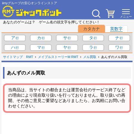
iimyグループの安心オンラインストア
あなたのゲームは？ ゲーム名の頭文字を押してください！
カタカナ
英数字
ア
カ
サ
タ
ナ
ハ
マ
ヤ
ラ
ワ
サイトマップ
RMT
メイプルストーリーM RMT
メル買取
あんずのメル買取
あんずのメル買取
当商品は、当サイトの都合または運営会社のサービス終了など
の理由により現在取り扱いを行っておりません。取り扱いの再
開、その他ご意見ご要望などありましたら、お気軽にお問い合
わせください。