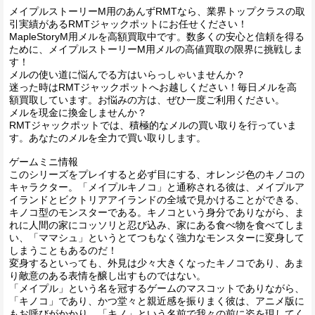
メイプルストーリーM用のあんずRMTなら、業界トップクラスの取
引実績があるRMTジャックポットにお任せください！
MapleStoryM用メルを高額買取中です。数多くの安心と信頼を得る
ために、メイプルストーリーM用メルの高値買取の限界に挑戦しま
す！
メルの使い道に悩んでる方はいらっしゃいませんか？
迷った時はRMTジャックポットへお越しください！毎日メルを高
額買取しています。お悩みの方は、ぜひ一度ご利用ください。
メルを現金に換金しませんか？
RMTジャックポットでは、積極的なメルの買い取りを行っていま
す。あなたのメルを全力で買い取りします。
ゲームミニ情報
このシリーズをプレイすると必ず目にする、オレンジ色のキノコの
キャラクター。「メイプルキノコ」と通称される彼は、メイプルア
イランドとビクトリアアイランドの全域で見かけることができる、
キノコ型のモンスターである。キノコという身分でありながら、ま
れに人間の家にコッソリと忍び込み、家にある食べ物を食べてしま
い、「ママシュ」というとてつもなく強力なモンスターに変身して
しまうこともあるのだ！
変身するといっても、外見は少々大きくなったキノコであり、あま
り敵意のある表情を醸し出すものではない。
「メイプル」という名を冠するゲームのマスコットでありながら、
「キノコ」であり、かつ堂々と親近感を振りまく彼は、アニメ版に
もお呼びがかかり、「キノ」という名前で我々の前に姿を現してく