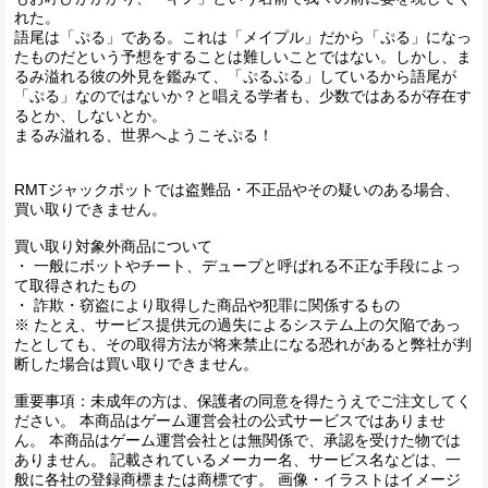
れた。
語尾は「ぷる」である。これは「メイプル」だから「ぷる」になっ
たものだという予想をすることは難しいことではない。しかし、ま
るみ溢れる彼の外見を鑑みて、「ぷるぷる」しているから語尾が
「ぷる」なのではないか？と唱える学者も、少数ではあるが存在す
るとか、しないとか。
まるみ溢れる、世界へようこそぷる！
RMTジャックポットでは盗難品・不正品やその疑いのある場合、
買い取りできません。
買い取り対象外商品について
・ 一般にボットやチート、デュープと呼ばれる不正な手段によっ
て取得されたもの
・ 詐欺・窃盗により取得した商品や犯罪に関係するもの
※ たとえ、サービス提供元の過失によるシステム上の欠陥であっ
たとしても、その取得方法が将来禁止になる恐れがあると弊社が判
断した場合は買い取りできません。
重要事項：未成年の方は、保護者の同意を得たうえでご注文してく
ださい。 本商品はゲーム運営会社の公式サービスではありませ
ん。 本商品はゲーム運営会社とは無関係で、承認を受けた物では
ありません。 記載されているメーカー名、サービス名などは、一
般に各社の登録商標または商標です。 画像・イラストはイメージ