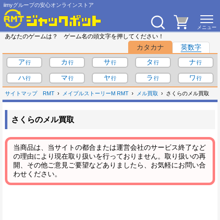
iimyグループの安心オンラインストア
あなたのゲームは？ ゲーム名の頭文字を押してください！
カタカナ
英数字
ア
カ
サ
タ
ナ
ハ
マ
ヤ
ラ
ワ
サイトマップ
RMT
メイプルストーリーM RMT
メル買取
さくらのメル買取
さくらのメル買取
当商品は、当サイトの都合または運営会社のサービス終了など
の理由により現在取り扱いを行っておりません。取り扱いの再
開、その他ご意見ご要望などありましたら、お気軽にお問い合
わせください。