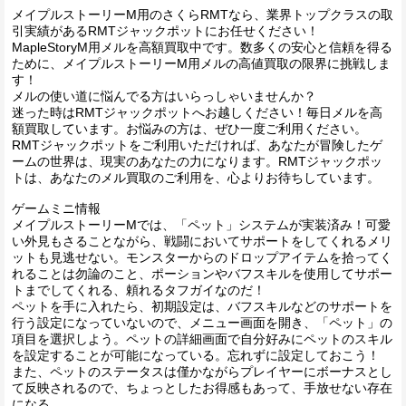
メイプルストーリーM用のさくらRMTなら、業界トップクラスの取
引実績があるRMTジャックポットにお任せください！
MapleStoryM用メルを高額買取中です。数多くの安心と信頼を得る
ために、メイプルストーリーM用メルの高値買取の限界に挑戦しま
す！
メルの使い道に悩んでる方はいらっしゃいませんか？
迷った時はRMTジャックポットへお越しください！毎日メルを高
額買取しています。お悩みの方は、ぜひ一度ご利用ください。
RMTジャックポットをご利用いただければ、あなたが冒険したゲ
ームの世界は、現実のあなたの力になります。RMTジャックポッ
トは、あなたのメル買取のご利用を、心よりお待ちしています。
ゲームミニ情報
メイプルストーリーMでは、「ペット」システムが実装済み！可愛
い外見もさることながら、戦闘においてサポートをしてくれるメリ
ットも見逃せない。モンスターからのドロップアイテムを拾ってく
れることは勿論のこと、ポーションやバフスキルを使用してサポー
トまでしてくれる、頼れるタフガイなのだ！
ペットを手に入れたら、初期設定は、バフスキルなどのサポートを
行う設定になっていないので、メニュー画面を開き、「ペット」の
項目を選択しよう。ペットの詳細画面で自分好みにペットのスキル
を設定することが可能になっている。忘れずに設定しておこう！
また、ペットのステータスは僅かながらプレイヤーにボーナスとし
て反映されるので、ちょっとしたお得感もあって、手放せない存在
になる。