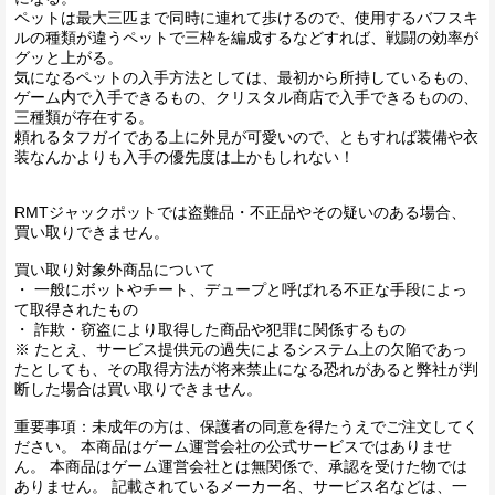
ペットは最大三匹まで同時に連れて歩けるので、使用するバフスキ
ルの種類が違うペットで三枠を編成するなどすれば、戦闘の効率が
グッと上がる。
気になるペットの入手方法としては、最初から所持しているもの、
ゲーム内で入手できるもの、クリスタル商店で入手できるものの、
三種類が存在する。
頼れるタフガイである上に外見が可愛いので、ともすれば装備や衣
装なんかよりも入手の優先度は上かもしれない！
RMTジャックポットでは盗難品・不正品やその疑いのある場合、
買い取りできません。
買い取り対象外商品について
・ 一般にボットやチート、デュープと呼ばれる不正な手段によっ
て取得されたもの
・ 詐欺・窃盗により取得した商品や犯罪に関係するもの
※ たとえ、サービス提供元の過失によるシステム上の欠陥であっ
たとしても、その取得方法が将来禁止になる恐れがあると弊社が判
断した場合は買い取りできません。
重要事項：未成年の方は、保護者の同意を得たうえでご注文してく
ださい。 本商品はゲーム運営会社の公式サービスではありませ
ん。 本商品はゲーム運営会社とは無関係で、承認を受けた物では
ありません。 記載されているメーカー名、サービス名などは、一