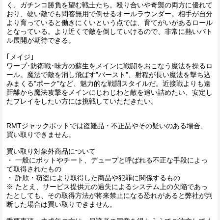
く、ガチンコ勝負を望む戦士たち。殴り合いや奇襲の両方に優れて
おり、硬い敵でも問答無用で倒せるオールラウンダー。相手が自分
より育っていると働きにくいという点では、育てがいがあるロール
となっている。より近くで敵を倒していけるので、非常に熱いバト
ル展開が期待できる。
｢メイジ｣
ワープ･防衛戦･味方の蘇生をメインに戦闘をおこなう魔法を操るロ
ール。魔法で敵を消し飛ばす"バースト"、射程が長い魔法を撃ち込
みまくる"ポーク"など、魅力的な戦闘スタイルだ。近接戦よりも遠
距離から魔法攻撃をメインにじわじわと敵を追い詰めたい、安定し
たプレイをしたい方には挑戦していただきたい。
RMTジャックポットでは盗難品・不正品やその疑いのある場合、
買い取りできません。
買い取り対象外商品について
・ 一般にボットやチート、デュープと呼ばれる不正な手段によっ
て取得されたもの
・ 詐欺・窃盗により取得した商品や犯罪に関係するもの
※ たとえ、サービス提供元の過失によるシステム上の欠陥であっ
たとしても、その取得方法が将来禁止になる恐れがあると弊社が判
断した場合は買い取りできません。