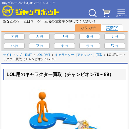
iimyグループの安心オンラインストア
あなたのゲームは？ ゲーム名の頭文字を押してください！
カタカナ
英数字
ア
カ
サ
タ
ナ
ハ
マ
ヤ
ラ
ワ
サイトマップ
RMT
LOL RMT
キャラクター（アカウント）買取
LOL用のキャ
ラクター買取（チャンピオン70～89）
LOL用のキャラクター買取（チャンピオン70～89）