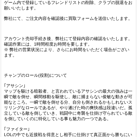
ゲーム内で登録しているフレンドリストの削除、クラブの脱退をお
願いいたします。
弊社にて、ご注文内容を確認後に買取フォームを送信いたします。
アカウント売却手続き後、弊社にて登録内容の確認をいたします。
確認作業には、1時間程度お時間を要します。
※ 弊社の営業状況により、さらにお時間をいただく場合がござい
ます。
チャンプのロール(役割)について
｢アサシン｣
マップを駆ける暗殺者、と言われているアサシンの最大の強みは一
瞬で敵を倒せ、瞬間移動を駆使し、敵に捕まらない俊敏な動きが可
能なところ。一瞬で敵を倒せる分、自分も倒されるかもしれないス
リリングなロールであるが、やり遂げた時の爽快感は段違いだ。孤
立している敵を倒していき、戦闘中に奇襲を仕掛け守られている敵
を倒していくのに特化している事も魅力の一つである。
｢ファイター｣
LOLの中でも近接戦を得意とし相手に仕掛けて真正面から勝ちにい