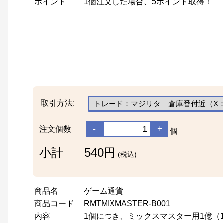
ポイント
1個注文した場合、5ポイント取得！
取引方法:
-
+
注文個数
個
小計
540円
(税込)
商品名
ゲーム通貨
商品コード
RMTMIXMASTER-B001
内容
1個につき、ミックスマスター用1億（100