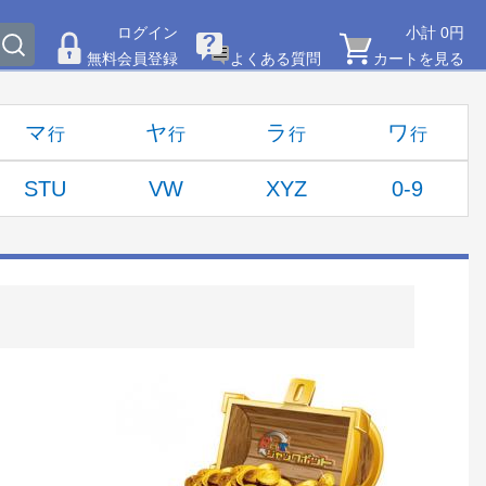
ログイン
小計 0円
無料会員登録
よくある質問
カートを見る
マ
ヤ
ラ
ワ
STU
VW
XYZ
0-9