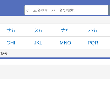
サ
タ
ナ
ハ
GHI
JKL
MNO
PQR
P販売