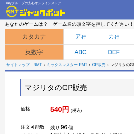
iimyグループの安心オンラインストア
あなたのゲームは？ ゲーム名の頭文字を押してください！
ア
カ
カタカナ
ABC
DEF
英数字
サイトマップ
RMT
ミックスマスター RMT
GP販売
マジリタのG
マジリタのGP販売
540円
価格
(税込)
96
注文可能数
残り
個