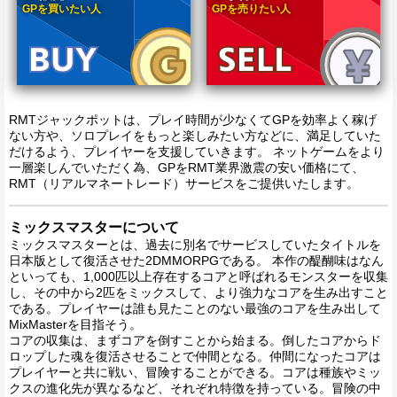
GPを買いたい人
GPを売りたい人
RMTジャックポットは、プレイ時間が少なくてGPを効率よく稼げ
ない方や、ソロプレイをもっと楽しみたい方などに、満足していた
だけるよう、プレイヤーを支援していきます。 ネットゲームをより
一層楽しんでいただく為、GPをRMT業界激震の安い価格にて、
RMT（リアルマネートレード）サービスをご提供いたします。
ミックスマスターについて
ミックスマスターとは、過去に別名でサービスしていたタイトルを
日本版として復活させた2DMMORPGである。 本作の醍醐味はなん
といっても、1,000匹以上存在するコアと呼ばれるモンスターを収集
し、その中から2匹をミックスして、より強力なコアを生み出すこと
である。プレイヤーは誰も見たことのない最強のコアを生み出して
MixMasterを目指そう。
コアの収集は、まずコアを倒すことから始まる。倒したコアからド
ロップした魂を復活させることで仲間となる。仲間になったコアは
プレイヤーと共に戦い、冒険することができる。コアは種族やミッ
クスの進化先が異なるなど、それぞれ特徴を持っている。冒険の中