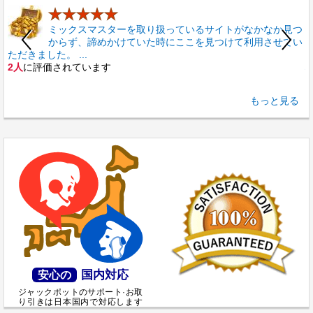
★★★★★
ミックスマスターを取り扱っているサイトがなかなか見つ
からず、諦めかけていた時にここを見つけて利用させてい
ただきました。 ...
2人
に評価されています
心
もっと見る
国内対応
安心の
ジャックポットのサポート·お取
り引きは日本国内で対応します