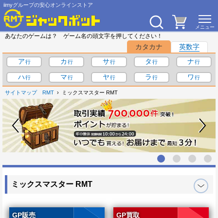
iimyグループの安心オンラインストア
あなたのゲームは？ ゲーム名の頭文字を押してください！
カタカナ
英数字
ア
カ
サ
タ
ナ
ハ
マ
ヤ
ラ
ワ
サイトマップ
RMT
ミックスマスター RMT
ミックスマスター RMT
GP販売
GP買取