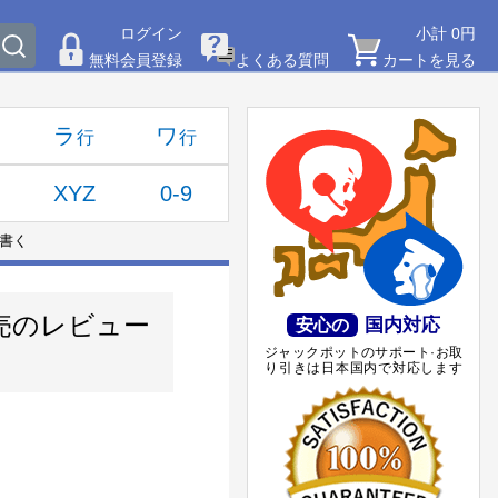
ログイン
小計 0円
無料会員登録
よくある質問
カートを見る
ラ
ワ
XYZ
0-9
書く
販売のレビュー
国内対応
安心の
ジャックポットのサポート·お取
り引きは日本国内で対応します