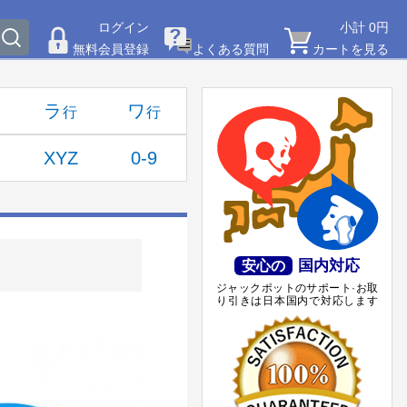
ログイン
小計 0円
無料会員登録
よくある質問
カートを見る
ラ
ワ
XYZ
0-9
国内対応
安心の
ジャックポットのサポート·お取
り引きは日本国内で対応します