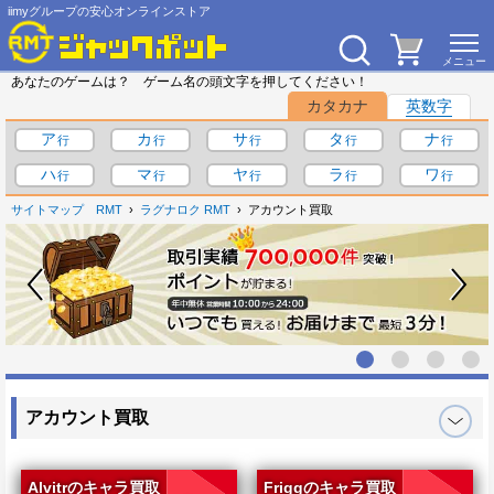
iimyグループの安心オンラインストア
あなたのゲームは？ ゲーム名の頭文字を押してください！
カタカナ
英数字
ア
カ
サ
タ
ナ
ハ
マ
ヤ
ラ
ワ
サイトマップ
RMT
ラグナロク RMT
アカウント買取
アカウント買取
Alvitrのキャラ買取
Friggのキャラ買取