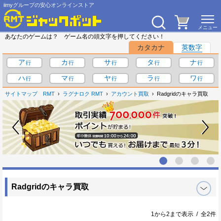
iimyグループの安心オンラインストア
あなたのゲームは？ ゲーム名の頭文字を押してください！
カタカナ
英数字
ア
カ
サ
タ
ナ
ハ
マ
ヤ
ラ
ワ
サイトマップ
RMT
ラグナロク RMT
アカウント買取
Radgridのキャラ買取
Radgridのキャラ買取
1から2まで表示 / 全2件