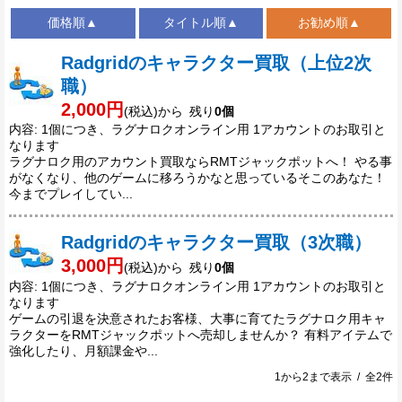
価格順▲
タイトル順▲
お勧め順▲
Radgridのキャラクター買取（上位2次
職）
2,000円
(税込)から 残り
0個
内容: 1個につき、ラグナロクオンライン用 1アカウントのお取引と
なります
ラグナロク用のアカウント買取ならRMTジャックポットへ！ やる事
がなくなり、他のゲームに移ろうかなと思っているそこのあなた！
今までプレイしてい...
Radgridのキャラクター買取（3次職）
3,000円
(税込)から 残り
0個
内容: 1個につき、ラグナロクオンライン用 1アカウントのお取引と
なります
ゲームの引退を決意されたお客様、大事に育てたラグナロク用キャ
ラクターをRMTジャックポットへ売却しませんか？ 有料アイテムで
強化したり、月額課金や...
1から2まで表示 / 全2件