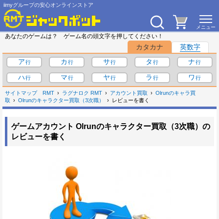
iimyグループの安心オンラインストア
あなたのゲームは？ ゲーム名の頭文字を押してください！
カタカナ
英数字
ア
カ
サ
タ
ナ
ハ
マ
ヤ
ラ
ワ
サイトマップ
RMT
ラグナロク RMT
アカウント買取
Olrunのキャラ買
取
Olrunのキャラクター買取（3次職）
レビューを書く
ゲームアカウント Olrunのキャラクター買取（3次職）の
レビューを書く