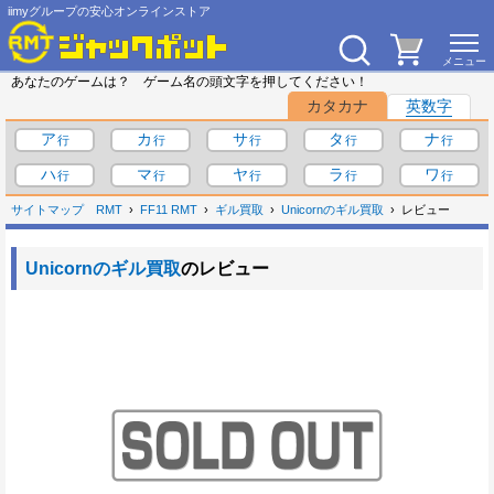
iimyグループの安心オンラインストア
あなたのゲームは？ ゲーム名の頭文字を押してください！
カタカナ
英数字
ア
カ
サ
タ
ナ
ハ
マ
ヤ
ラ
ワ
サイトマップ
RMT
FF11 RMT
ギル買取
Unicornのギル買取
レビュー
Unicornのギル買取
のレビュー