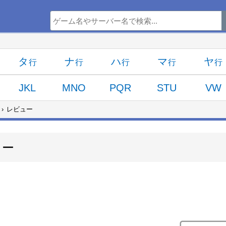
タ
ナ
ハ
マ
ヤ
JKL
MNO
PQR
STU
VW
レビュー
ュー