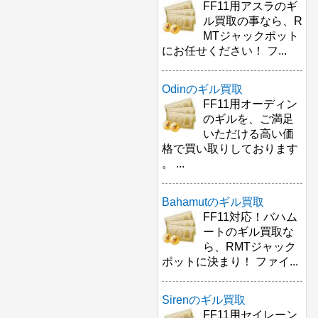
FF11用アスラのギ
ル買取の事なら、R
MTジャックポット
にお任せください！ フ...
Odinのギル買取
FF11用オーディン
のギルを、ご満足
いただける高い価
格で買い取りしております
。 ...
Bahamutのギル買取
FF11対応！バハム
ートのギル買取な
ら、RMTジャック
ポットに決まり！ ファイ...
Sirenのギル買取
FF11用セイレーン