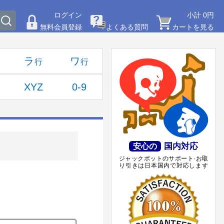
ログイン
小計 0円
無料会員登録
よくある質問
カートを見る
ラ
ワ
XYZ
0-9
国内対応
安心の
ジャックポットのサポート·お取
り引きは日本国内で対応します