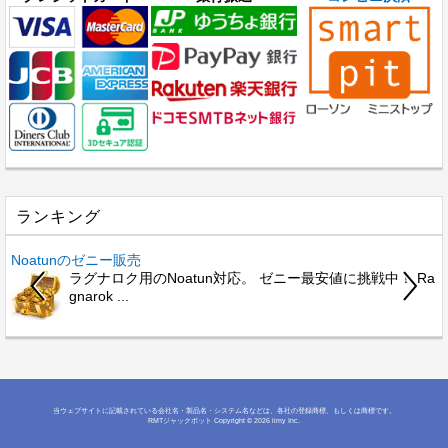
ランキング
Noatunのゼニー販売
B
ラグナロク用のNoatun対応。 ゼニー最安値に挑戦中！ Ra
gnarok ...
当ウェブサイトに記載されている会社名・製品名・システム名などは、各社の登録商標、もしくは商標です。
RMTジャックポット
Copyright © 2026 iimy Inc.