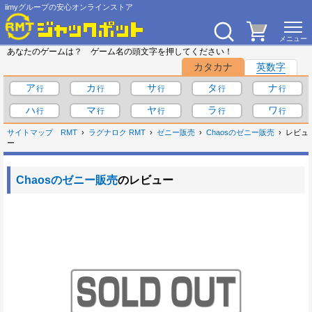
iimyグループの安心オンラインストア
あなたのゲームは？ ゲーム名の頭文字を押してください！
カタカナ
英数字
ア
カ
サ
タ
ナ
ハ
マ
ヤ
ラ
ワ
サイトマップ
RMT
ラグナロク RMT
ゼニー販売
Chaosのゼニー販売
レビュ
ー
Chaosのゼニー販売
のレビュー