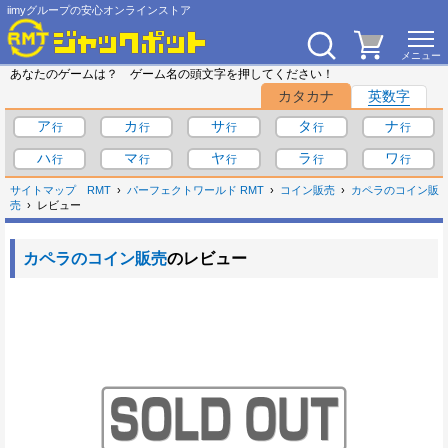
iimyグループの安心オンラインストア
あなたのゲームは？ ゲーム名の頭文字を押してください！
カタカナ
英数字
ア
カ
サ
タ
ナ
ハ
マ
ヤ
ラ
ワ
サイトマップ
RMT
パーフェクトワールド RMT
コイン販売
カペラのコイン販
売
レビュー
カペラのコイン販売
のレビュー