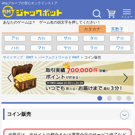
iimyグループの安心オンラインストア
あなたのゲームは？ ゲーム名の頭文字を押してください！
カタカナ
英数字
ア
カ
サ
タ
ナ
ハ
マ
ヤ
ラ
ワ
サイトマップ
RMT
パーフェクトワールド RMT
コイン販売
コイン販売
当商品は、当サイトの都合または運営会社のサービス終了など