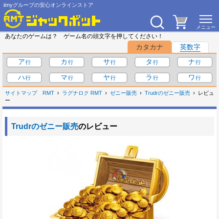
iimyグループの安心オンラインストア
あなたのゲームは？ ゲーム名の頭文字を押してください！
カタカナ
英数字
ア
カ
サ
タ
ナ
ハ
マ
ヤ
ラ
ワ
サイトマップ
RMT
ラグナロク RMT
ゼニー販売
Trudrのゼニー販売
レビュ
ー
Trudrのゼニー販売
のレビュー