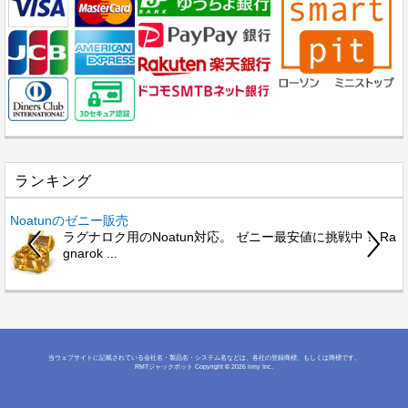
ランキング
Noatunのゼニー販売
B
ラグナロク用のNoatun対応。 ゼニー最安値に挑戦中！ Ra
gnarok ...
当ウェブサイトに記載されている会社名・製品名・システム名などは、各社の登録商標、もしくは商標です。
RMTジャックポット
Copyright © 2026 iimy Inc.