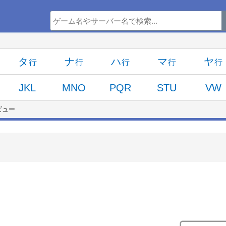
タ
ナ
ハ
マ
ヤ
JKL
MNO
PQR
STU
VW
ビュー