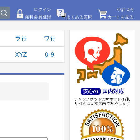
ログイン
小計 0円
無料会員登録
よくある質問
カートを見る
ラ
ワ
XYZ
0-9
国内対応
安心の
ジャックポットのサポート·お取
り引きは日本国内で対応します