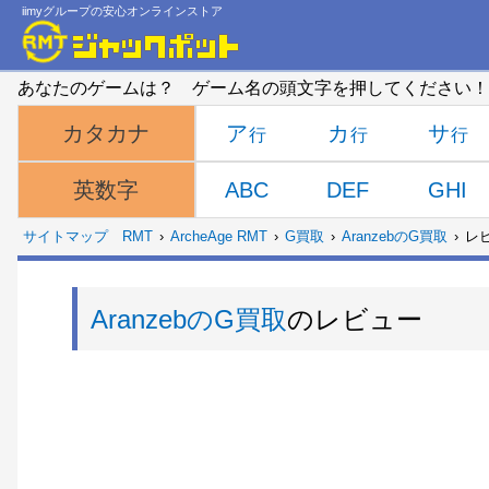
iimyグループの安心オンラインストア
あなたのゲームは？ ゲーム名の頭文字を押してください！
ア
カ
サ
カタカナ
ABC
DEF
GHI
英数字
サイトマップ
RMT
ArcheAge RMT
G買取
AranzebのG買取
レ
AranzebのG買取
のレビュー