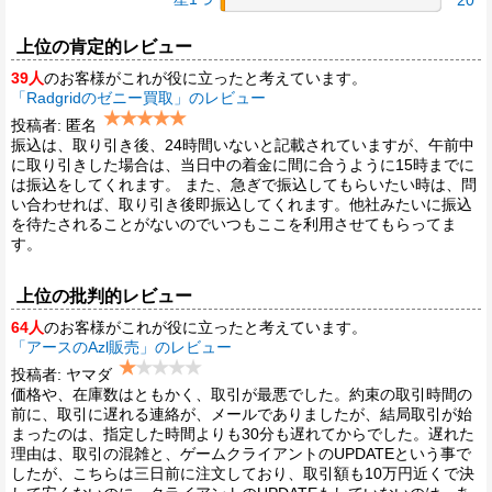
上位の肯定的レビュー
39人
のお客様がこれが役に立ったと考えています。
「Radgridのゼニー買取」のレビュー
投稿者: 匿名
振込は、取り引き後、24時間いないと記載されていますが、午前中
に取り引きした場合は、当日中の着金に間に合うように15時までに
は振込をしてくれます。 また、急ぎで振込してもらいたい時は、問
い合わせれば、取り引き後即振込してくれます。他社みたいに振込
を待たされることがないのでいつもここを利用させてもらってま
す。
上位の批判的レビュー
64人
のお客様がこれが役に立ったと考えています。
「アースのAzl販売」のレビュー
投稿者: ヤマダ
価格や、在庫数はともかく、取引が最悪でした。約束の取引時間の
前に、取引に遅れる連絡が、メールでありましたが、結局取引が始
まったのは、指定した時間よりも30分も遅れてからでした。遅れた
理由は、取引の混雑と、ゲームクライアントのUPDATEという事で
したが、こちらは三日前に注文しており、取引額も10万円近くで決