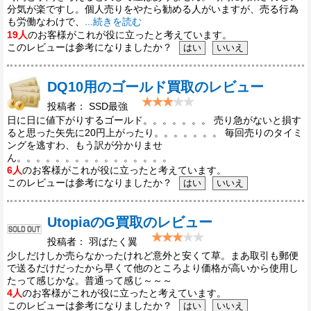
分気が楽ですし。個人売りをやたら勧める人がいますが、売る行為
も労働なわけで、
...続きを読む
19人
のお客様がこれが役に立ったと考えています。
このレビューは参考になりましたか？
DQ10用のゴールド買取のレビュー
投稿者： SSD最強
日に日に値下がりするゴールド。。。。。。。 売り急がないと損す
ると思った矢先に20円上がったり。。。。。。。 毎回売りのタイミ
ングを逃すわ、もう訳が分かりませ
ん。。。。。。。。。。。。。。。。
6人
のお客様がこれが役に立ったと考えています。
このレビューは参考になりましたか？
UtopiaのG買取のレビュー
投稿者： 羽ばたく翼
少しだけしか売らなかったけれど意外と安くて草。まあ取引も郵便
で送るだけだったから早くて他のところより価格が高いから使用し
たって感じかな。普通って感じ～～～
4人
のお客様がこれが役に立ったと考えています。
このレビューは参考になりましたか？