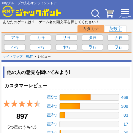
iimyグループの安心オンラインストア
あなたのゲームは？ ゲーム名の頭文字を押してください！
カタカナ
英数字
ア
カ
サ
タ
ナ
ハ
マ
ヤ
ラ
ワ
サイトマップ
RMT
レビュー
他の人の意見を聞いてみよう!
カスタマーレビュー
星5つ
468
星4つ
309
897
星3つ
83
星2つ
17
5つ星のうち4.3
星1つ
20