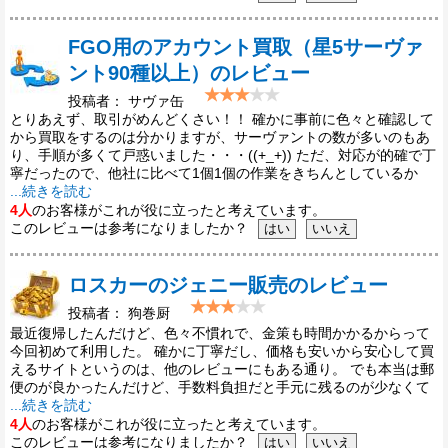
FGO用のアカウント買取（星5サーヴァ
ント90種以上）のレビュー
投稿者： サヴァ缶
とりあえず、取引がめんどくさい！！ 確かに事前に色々と確認して
から買取をするのは分かりますが、サーヴァントの数が多いのもあ
り、手順が多くて戸惑いました・・・((+_+)) ただ、対応が的確で丁
寧だったので、他社に比べて1個1個の作業をきちんとしているか
...続きを読む
4人
のお客様がこれが役に立ったと考えています。
このレビューは参考になりましたか？
ロスカーのジェニー販売のレビュー
投稿者： 狗巻厨
最近復帰したんだけど、色々不慣れで、金策も時間かかるからって
今回初めて利用した。 確かに丁寧だし、価格も安いから安心して買
えるサイトというのは、他のレビューにもある通り。 でも本当は郵
便のが良かったんだけど、手数料負担だと手元に残るのが少なくて
...続きを読む
4人
のお客様がこれが役に立ったと考えています。
このレビューは参考になりましたか？