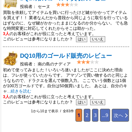
投稿者： セーヌ
買取を依頼してアイテムを買いに行ったけど鍵がかかってアイテム
を買えず！！ 業者なんだから普段から同じように取引を行っている
はずなのに、なぜ鍵がかかったままになるのか分からない。 でも急
な時間変更に対応してくれたからそこは助かった。
3人
のお客様がこれが役に立ったと考えています。
このレビューは参考になりましたか？
DQ10用のゴールド販売のレビュー
投稿者： 南の島のナディア
初めて使ってみました！いろいろ迷いましたがここに決めた理由
は、フレが使っていたからです。 アマゾンで買い物するのと同じよ
うなもので、ドラクエを選んで個数入力。 ここでいう個数とは1個
が100万ゴールドです。自分は50個買いました。 あとは、自分のキ
ャ
...続きを読む
3人
のお客様がこれが役に立ったと考えています。
このレビューは参考になりましたか？
1から10まで表示 / 全83件
1
2
3
...9
次へ