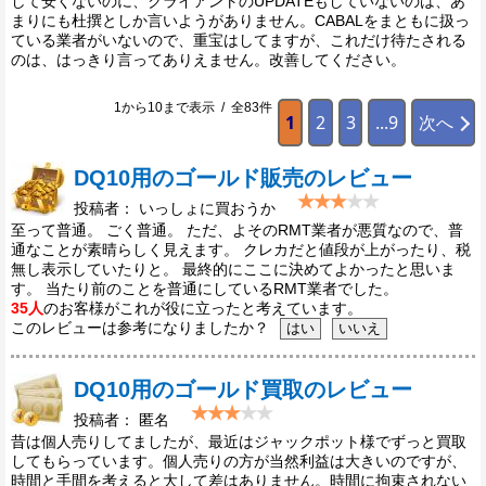
して安くないのに、クライアントのUPDATEもしていないのは、あ
まりにも杜撰としか言いようがありません。CABALをまともに扱っ
ている業者がいないので、重宝はしてますが、これだけ待たされる
のは、はっきり言ってありえません。改善してください。
1から10まで表示 / 全83件
1
2
3
...9
次へ
DQ10用のゴールド販売のレビュー
投稿者： いっしょに買おうか
至って普通。 ごく普通。 ただ、よそのRMT業者が悪質なので、普
通なことが素晴らしく見えます。 クレカだと値段が上がったり、税
無し表示していたりと。 最終的にここに決めてよかったと思いま
す。 当たり前のことを普通にしているRMT業者でした。
35人
のお客様がこれが役に立ったと考えています。
このレビューは参考になりましたか？
DQ10用のゴールド買取のレビュー
投稿者： 匿名
昔は個人売りしてましたが、最近はジャックポット様でずっと買取
してもらっています。個人売りの方が当然利益は大きいのですが、
時間と手間を考えると大して差はありません。時間に拘束されない