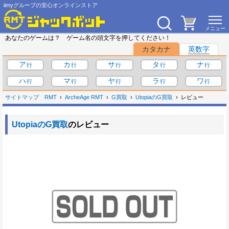
iimyグループの安心オンラインストア
あなたのゲームは？ ゲーム名の頭文字を押してください！
カタカナ
英数字
ア
カ
サ
タ
ナ
ハ
マ
ヤ
ラ
ワ
サイトマップ
RMT
ArcheAge RMT
G買取
UtopiaのG買取
レビュー
UtopiaのG買取
のレビュー