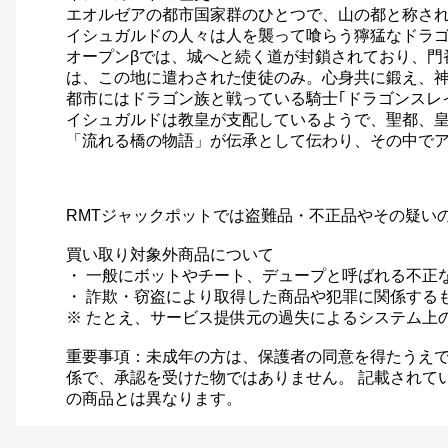
エオルゼアの都市国家群のひとつで、山の都と称さ
イシュガルドの人々は人を襲って喰らう獰猛なドラ
オープンβでは、城へと続く道が封鎖されており、門
は、この地に遣わされた使徒のみ。心身共に鍛え、
都市にはドラゴン族と戦っている騎士｢ドラゴンスレ
イシュガルドは教皇が支配しているようで、聖都、
「流れる橋の物語」が伝承として伝わり、その中で
RMTジャックポットでは盗難品・不正品やその疑い
買い取り対象外商品について
・ 一般にボットやチート、デュープと呼ばれる不正
・ 詐欺・窃盗により取得した商品や犯罪に関係する
※ たとえ、サービス提供元の過失によるシステム上
重要事項：未成年の方は、保護者の同意を得たうえで
係で、承認を受けた物ではありません。 記載されて
の商品とは異なります。