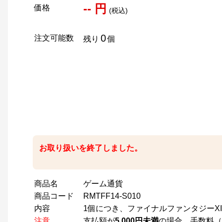
-- 円
価格
(税込)
0
注文可能数
残り
個
お取り扱いを終了しました。
商品名
ゲーム通貨
商品コード
RMTFF14-S010
内容
1個につき、ファイナルファンタジーXIV用1
注意
支払額が
5,000円未満
の場合、手数料（