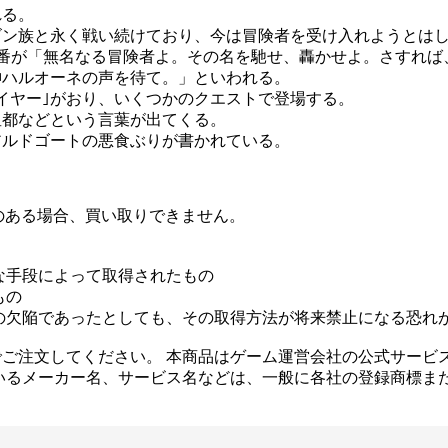
れる。
ゴン族と永く戦い続けており、今は冒険者を受け入れようとは
番が「無名なる冒険者よ。その名を馳せ、轟かせよ。さすれば
神ハルオーネの声を待て。」といわれる。
イヤー｣がおり、いくつかのクエストで登場する。
皇都などという言葉が出てくる。
アルドゴートの悪食ぶりが書かれている。
のある場合、買い取りできません。
な手段によって取得されたもの
もの
の欠陥であったとしても、その取得方法が将来禁止になる恐れ
ご注文してください。 本商品はゲーム運営会社の公式サービ
いるメーカー名、サービス名などは、一般に各社の登録商標ま