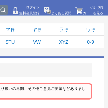
ログイン
小計 0円
無料会員登録
よくある質問
カートを見る
マ
ヤ
ラ
ワ
STU
VW
XYZ
0-9
取り扱いの再開、その他ご意見ご要望などありまし