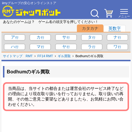
iimyグループの安心オンラインストア
あなたのゲームは？ ゲーム名の頭文字を押してください！
カタカナ
英数字
ア
カ
サ
タ
ナ
ハ
マ
ヤ
ラ
ワ
サイトマップ
RMT
FF14 RMT
ギル買取
Bodhumのギル買取
Bodhumのギル買取
当商品は、当サイトの都合または運営会社のサービス終了など
の理由により現在取り扱いを行っておりません。取り扱いの再
開、その他ご意見ご要望などありましたら、お気軽にお問い合
わせください。