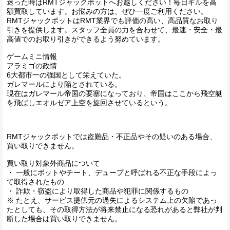
迷った時はRMTジャックポットへお越しください！毎日ギルを高
額買取しています。お悩みの方は、ぜひ一度ご利用ください。
RMTジャックポットはRMT業界でも評価の高い、高品質なお取り
引きを提供します。スタッフ全員の力を合わせて、最速・安全・最
高値でのお取り引きができるよう努めています。
ゲームミニ情報
アラミゴの政情
6大都市一の強国として栄えていた。
ガレマールにより陥とされている。
現在はガレマール帝国の要塞になっており、帝国はここから飛空艇
を飛ばしエオルゼア上空を旋回させているという。
RMTジャックポットでは盗難品・不正品やその疑いのある場合、
買い取りできません。
買い取り対象外商品について
・ 一般にボットやチート、デュープと呼ばれる不正な手段によっ
て取得されたもの
・ 詐欺・窃盗により取得した商品や犯罪に関係するもの
※ たとえ、サービス提供元の過失によるシステム上の欠陥であっ
たとしても、その取得方法が将来禁止になる恐れがあると弊社が判
断した場合は買い取りできません。