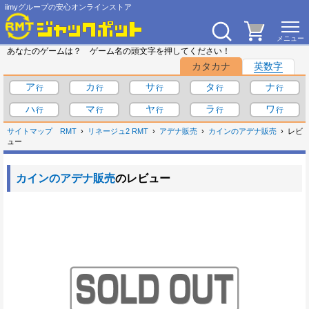
iimyグループの安心オンラインストア
あなたのゲームは？ ゲーム名の頭文字を押してください！
カタカナ
英数字
ア
カ
サ
タ
ナ
ハ
マ
ヤ
ラ
ワ
サイトマップ
RMT
リネージュ2 RMT
アデナ販売
カインのアデナ販売
レビ
ュー
カインのアデナ販売
のレビュー