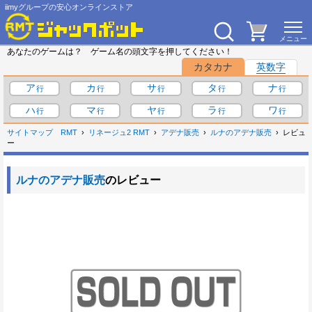
iimyグループの安心オンラインストア
あなたのゲームは？ ゲーム名の頭文字を押してください！
カタカナ
英数字
ア
カ
サ
タ
ナ
ハ
マ
ヤ
ラ
ワ
サイトマップ
RMT
リネージュ2 RMT
アデナ販売
ルナのアデナ販売
レビュ
ー
ルナのアデナ販売
のレビュー