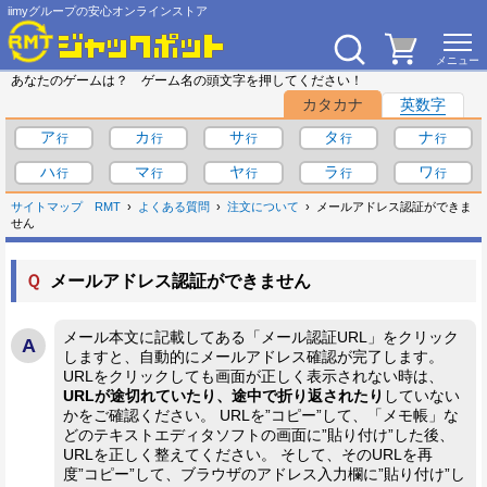
iimyグループの安心オンラインストア
あなたのゲームは？ ゲーム名の頭文字を押してください！
カタカナ
英数字
ア
カ
サ
タ
ナ
ハ
マ
ヤ
ラ
ワ
サイトマップ
RMT
よくある質問
注文について
メールアドレス認証ができま
せん
Ｑ
メールアドレス認証ができません
メール本文に記載してある「メール認証URL」をクリック
しますと、自動的にメールアドレス確認が完了します。
URLをクリックしても画面が正しく表示されない時は、
URLが途切れていたり、途中で折り返されたり
していない
かをご確認ください。 URLを”コピー”して、「メモ帳」な
どのテキストエディタソフトの画面に”貼り付け”した後、
URLを正しく整えてください。 そして、そのURLを再
度”コピー”して、ブラウザのアドレス入力欄に”貼り付け”し