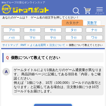
iimyグループの安心オンラインストア
あなたのゲームは？ ゲーム名の頭文字を押してください！
カタカナ
英数字
ア
カ
サ
タ
ナ
ハ
マ
ヤ
ラ
ワ
サイトマップ
RMT
よくある質問
注文について
個数について教えてください
Ｑ
個数について教えてください
ゲームタイトルにより1個あたりのゲーム通貨量が異なりま
す。 商品詳細ページに記載してある項目名「内容」をご確
認ください。
例えば「1個につき、10万（100,000）ゴールドのお取引と
なります」と記載してある場合は、注文数1個につき10万
ゴールドをお届けします。